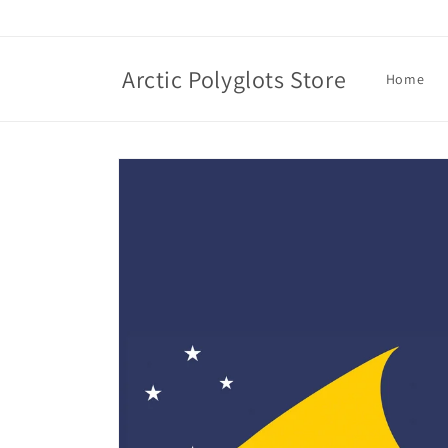
Skip to
content
Arctic Polyglots Store
Home
Skip to
product
information