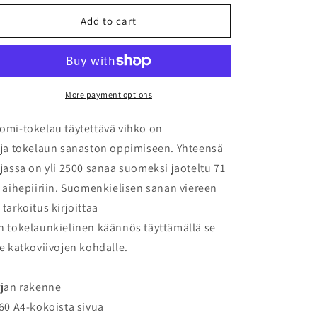
for
for
Suomi-
Suomi-
Add to cart
tokelau
tokelau
täytettävä
täytettävä
vihko
vihko
More payment options
omi-tokelau täytettävä vihko on
rja tokelaun sanaston oppimiseen. Yhteensä
rjassa on yli 2500 sanaa suomeksi jaoteltu 71
i aihepiiriin. Suomenkielisen sanan viereen
 tarkoitus kirjoittaa
n tokelaunkielinen käännös täyttämällä se
se katkoviivojen kohdalle.
rjan rakenne
160 A4-kokoista sivua