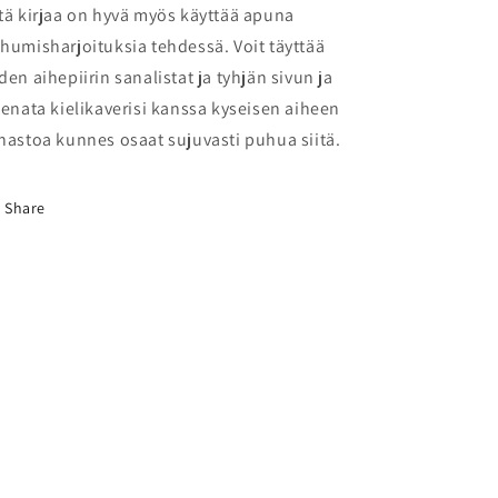
tä kirjaa on hyvä myös käyttää apuna
humisharjoituksia tehdessä. Voit täyttää
den aihepiirin sanalistat ja tyhjän sivun ja
eenata kielikaverisi kanssa kyseisen aiheen
nastoa kunnes osaat sujuvasti puhua siitä.
Share