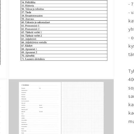
- 
- 
ka
yh
- 
ky
tä
Ty
40
Open
media
so
3
in
sa
modal
ka
ka
mu