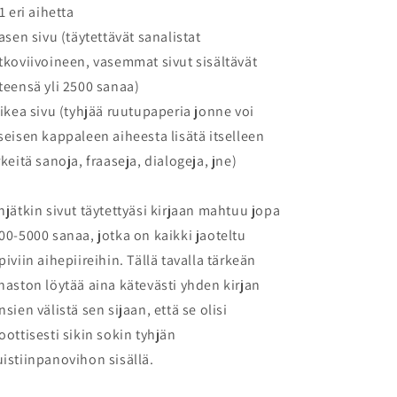
71 eri aihetta
vasen sivu (täytettävät sanalistat
tkoviivoineen, vasemmat sivut sisältävät
teensä yli 2500 sanaa)
oikea sivu (tyhjää ruutupaperia jonne voi
seisen kappaleen aiheesta lisätä itselleen
rkeitä sanoja, fraaseja, dialogeja, jne)
hjätkin sivut täytettyäsi kirjaan mahtuu jopa
00-5000 sanaa, jotka on kaikki jaoteltu
piviin aihepiireihin. Tällä tavalla tärkeän
naston löytää aina kätevästi yhden kirjan
nsien välistä sen sijaan, että se olisi
oottisesti sikin sokin tyhjän
istiinpanovihon sisällä.