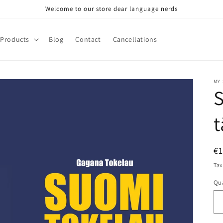
Welcome to our store dear language nerds
Products
Blog
Contact
Cancellations
MY
t
R
€
pr
Tax
Qua