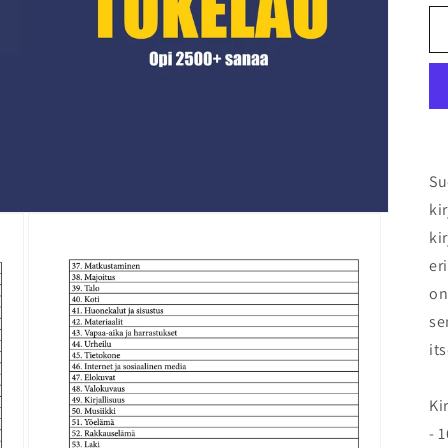
Su
ki
ki
er
on
se
it
Ki
- 