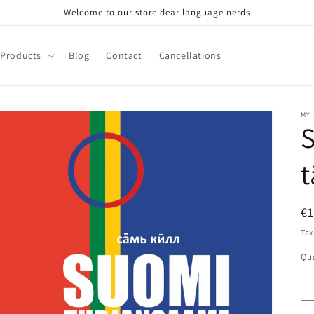
Welcome to our store dear language nerds
Products
Blog
Contact
Cancellations
MY
t
R
€
pr
Tax
Qua