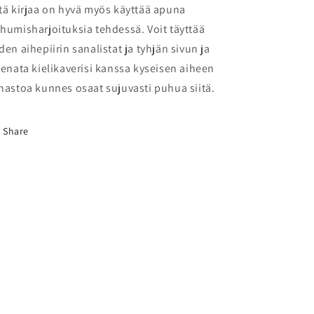
tä kirjaa on hyvä myös käyttää apuna
humisharjoituksia tehdessä. Voit täyttää
den aihepiirin sanalistat ja tyhjän sivun ja
eenata kielikaverisi kanssa kyseisen aiheen
nastoa kunnes osaat sujuvasti puhua siitä.
Share