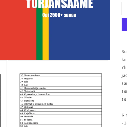
Su
ki
Yh
ja
sa
se
se
Ki
- 