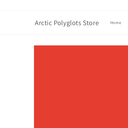
Skip to
content
Arctic Polyglots Store
Home
Skip to
product
information