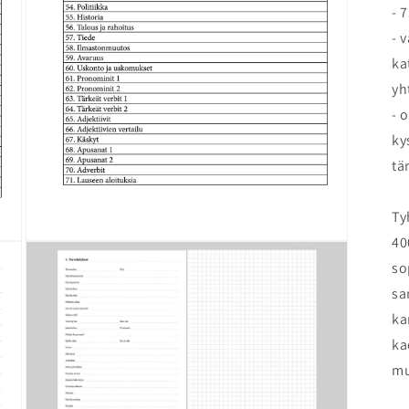
- 
- 
ka
yh
- 
ky
tä
Ty
40
Open
media
so
3
in
sa
modal
ka
ka
mu