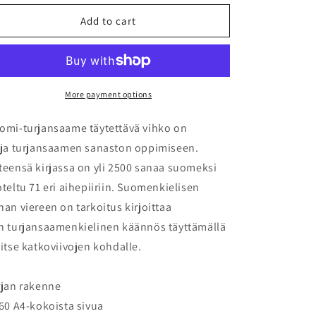
for
for
Suomi-
Suomi-
Add to cart
turjansaame
turjansaame
täytettävä
täytettävä
vihko
vihko
More payment options
omi-turjansaame täytettävä vihko on
rja turjansaamen sanaston oppimiseen.
teensä kirjassa on yli 2500 sanaa suomeksi
oteltu 71 eri aihepiiriin. Suomenkielisen
nan viereen on tarkoitus kirjoittaa
n turjansaamenkielinen käännös täyttämällä
 itse katkoviivojen kohdalle.
rjan rakenne
160 A4-kokoista sivua