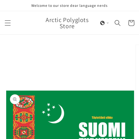
Skip to
Welcome to our store dear language nerds
content
Arctic Polyglots
Cart
Store
Skip to
product
information