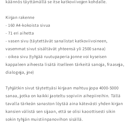
käännös täyttämällä se itse katkoviivojen kohdalle.
Kirjan rakenne
- 160 A4-kokoista sivua
- 71 eri aihetta
- vasen sivu (täytettävät sanalistat katkoviivoineen,
vasemmat sivut sisältävät yhteensä yli 2500 sanaa)
- oikea sivu (tyhjää ruutupaperia jonne voi kyseisen
kappaleen aiheesta lisätä itselleen tärkeitä sanoja, fraaseja,
dialogeja, jne)
Tyhjätkin sivut täytettyäsi kirjaan mahtuu jopa 4000-5000
sanaa, jotka on kaikki jaoteltu sopiviin aihepiireihin. Tällä
tavalla tärkeän sanaston löytää aina kätevästi yhden kirjan
kansien välistä sen sijaan, että se olisi kaoottisesti sikin
sokin tyhjän muistiinpanovihon sisällä.