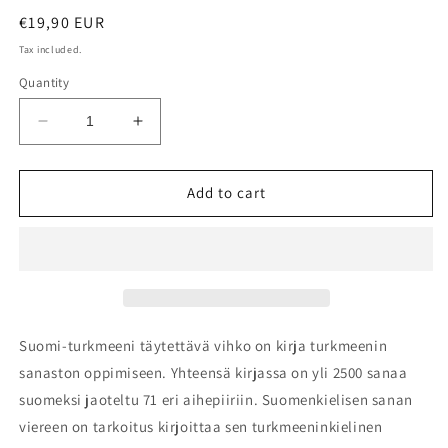
Regular
€19,90 EUR
price
Tax included.
Quantity
Decrease
Increase
quantity
quantity
for
for
Suomi-
Suomi-
Add to cart
turkmeeni
turkmeeni
täytettävä
täytettävä
vihko
vihko
Suomi-turkmeeni täytettävä vihko on kirja turkmeenin
sanaston oppimiseen. Yhteensä kirjassa on yli 2500 sanaa
suomeksi jaoteltu 71 eri aihepiiriin. Suomenkielisen sanan
viereen on tarkoitus kirjoittaa sen turkmeeninkielinen