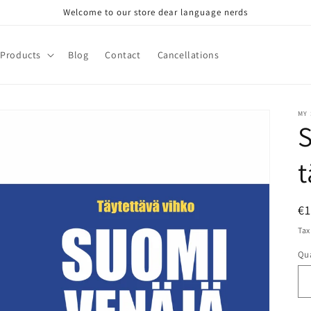
Welcome to our store dear language nerds
Products
Blog
Contact
Cancellations
MY
t
R
€
pr
Tax
Qua