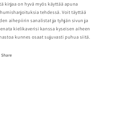
tä kirjaa on hyvä myös käyttää apuna
humisharjoituksia tehdessä. Voit täyttää
den aihepiirin sanalistat ja tyhjän sivun ja
eenata kielikaverisi kanssa kyseisen aiheen
nastoa kunnes osaat sujuvasti puhua siitä.
Share