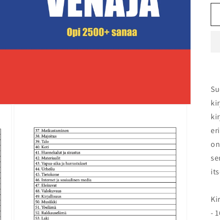
Su
ki
ki
er
on
se
it
Ki
- 