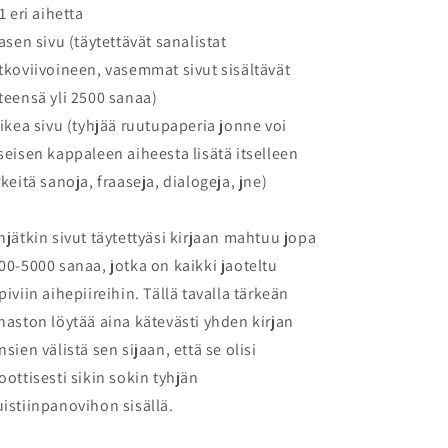
71 eri aihetta
vasen sivu (täytettävät sanalistat
tkoviivoineen, vasemmat sivut sisältävät
teensä yli 2500 sanaa)
oikea sivu (tyhjää ruutupaperia jonne voi
seisen kappaleen aiheesta lisätä itselleen
rkeitä sanoja, fraaseja, dialogeja, jne)
hjätkin sivut täytettyäsi kirjaan mahtuu jopa
00-5000 sanaa, jotka on kaikki jaoteltu
piviin aihepiireihin. Tällä tavalla tärkeän
naston löytää aina kätevästi yhden kirjan
nsien välistä sen sijaan, että se olisi
oottisesti sikin sokin tyhjän
istiinpanovihon sisällä.