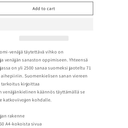
for
for
Suomi-
Suomi-
Add to cart
venäjä
venäjä
täytettävä
täytettävä
vihko
vihko
omi-venäjä täytettävä vihko on
rja venäjän sanaston oppimiseen. Yhteensä
rjassa on yli 2500 sanaa suomeksi jaoteltu 71
i aihepiiriin. Suomenkielisen sanan viereen
 tarkoitus kirjoittaa
n venäjänkielinen käännös täyttämällä se
se katkoviivojen kohdalle.
rjan rakenne
160 A4-kokoista sivua