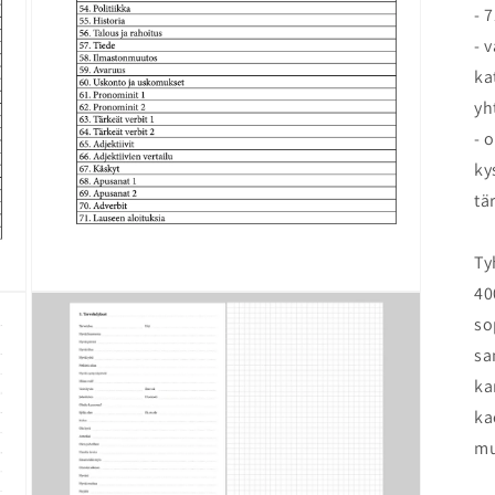
- 
- 
ka
yh
- 
ky
tä
Ty
40
Open
media
so
3
in
sa
modal
ka
ka
mu