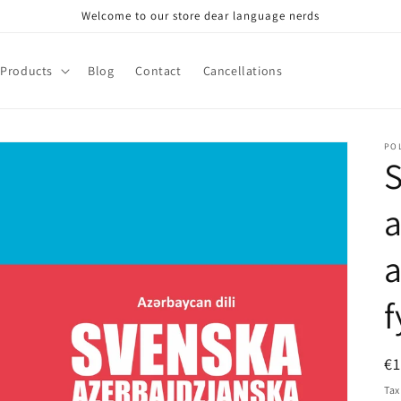
Welcome to our store dear language nerds
Products
Blog
Contact
Cancellations
PO
a
a
f
R
€
pr
Tax