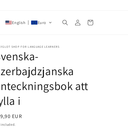
Log
Cart
English
Euro
in
LYGLOT SHOP FOR LANGUAGE LEARNERS
Svenska-
zerbajdzjanska
nteckningsbok att
ylla i
egular
19,90 EUR
ice
 included.