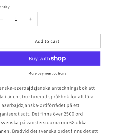
ntity
Decrease
Increase
quantity
quantity
for
for
Svenska-
Svenska-
Add to cart
azerbajdzjanska
azerbajdzjanska
anteckningsbok
anteckningsbok
att
att
fylla
fylla
i
i
More payment options
enska-azerbajdzjanska anteckningsbok att
lla i är en strukturerad språkbok för att lära
g azerbajdzjanska-ordförrådet på ett
ganiserat sätt. Det finns över 2500 ord
 svenska på vänstersidorna om 68 olika
nen. Bredvid det svenska ordet finns det ett