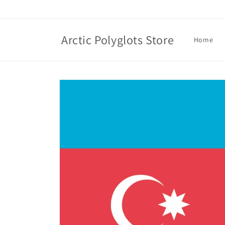
Skip to
content
Arctic Polyglots Store
Home
Skip to
product
information