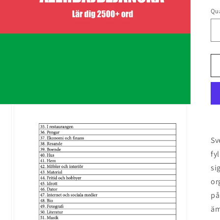
Qua
Sv
fy
si
or
på
äm