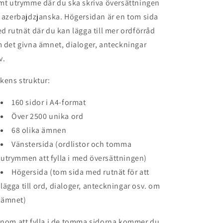
mt utrymme där du ska skriva översättningen
 azerbajdzjanska. Högersidan är en tom sida
d rutnät där du kan lägga till mer ordförråd
 det givna ämnet, dialoger, anteckningar
v.
kens struktur:
160 sidor i A4-format
Över 2500 unika ord
68 olika ämnen
Vänstersida (ordlistor och tomma
utrymmen att fylla i med översättningen)
Högersida (tom sida med rutnät för att
lägga till ord, dialoger, anteckningar osv. om
ämnet)
nom att fylla i de tomma sidorna kommer du