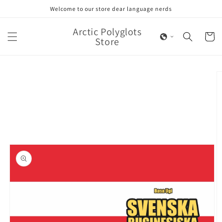
Skip to
Welcome to our store dear language nerds
content
Arctic Polyglots
Cart
Store
Skip to
product
information