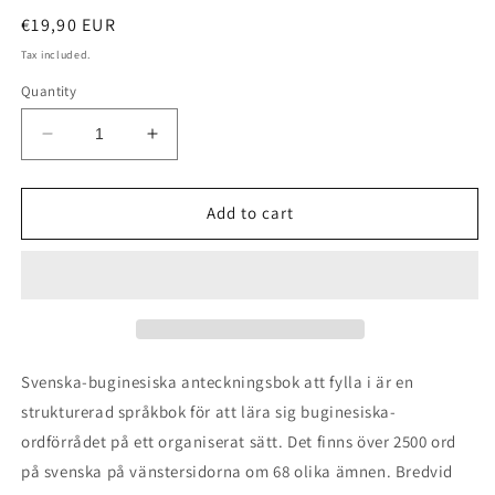
Regular
€19,90 EUR
price
Tax included.
Quantity
Decrease
Increase
quantity
quantity
for
for
Svenska-
Svenska-
Add to cart
buginesiska
buginesiska
anteckningsbok
anteckningsbok
att
att
fylla
fylla
i
i
Svenska-buginesiska anteckningsbok att fylla i är en
strukturerad språkbok för att lära sig buginesiska-
ordförrådet på ett organiserat sätt. Det finns över 2500 ord
på svenska på vänstersidorna om 68 olika ämnen. Bredvid