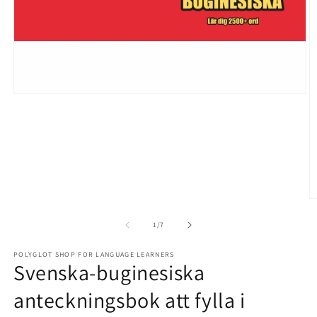
Open
media
1
in
modal
O
m
2
of
1
/
7
in
m
POLYGLOT SHOP FOR LANGUAGE LEARNERS
Svenska-buginesiska
anteckningsbok att fylla i