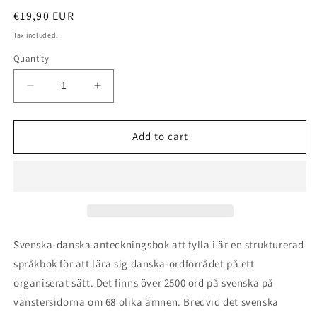
Regular
€19,90 EUR
price
Tax included.
Quantity
Decrease
Increase
quantity
quantity
for
for
Svenska-
Svenska-
Add to cart
danska
danska
anteckningsbok
anteckningsbok
att
att
fylla
fylla
i
i
Svenska-danska anteckningsbok att fylla i är en strukturerad
språkbok för att lära sig danska-ordförrådet på ett
organiserat sätt. Det finns över 2500 ord på svenska på
vänstersidorna om 68 olika ämnen. Bredvid det svenska