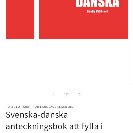
Open
media
1
in
modal
O
m
2
of
1
/
7
in
m
POLYGLOT SHOP FOR LANGUAGE LEARNERS
Svenska-danska
anteckningsbok att fylla i