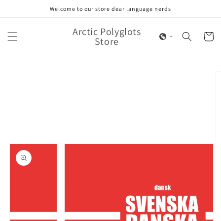
Skip to
Welcome to our store dear language nerds
content
Arctic Polyglots
Cart
Store
Skip to
product
information