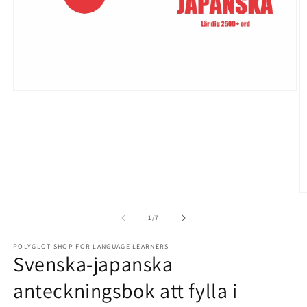
Open
media
1
in
modal
O
m
2
of
1
/
7
in
m
POLYGLOT SHOP FOR LANGUAGE LEARNERS
Svenska-japanska
anteckningsbok att fylla i