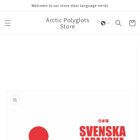
Skip to
Welcome to our store dear language nerds
content
Arctic Polyglots
Cart
Store
Skip to
product
information