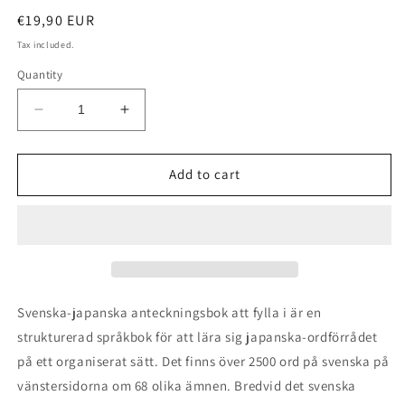
Regular
€19,90 EUR
price
Tax included.
Quantity
Decrease
Increase
quantity
quantity
for
for
Svenska-
Svenska-
Add to cart
japanska
japanska
anteckningsbok
anteckningsbok
att
att
fylla
fylla
i
i
Svenska-japanska anteckningsbok att fylla i är en
strukturerad språkbok för att lära sig japanska-ordförrådet
på ett organiserat sätt. Det finns över 2500 ord på svenska på
vänstersidorna om 68 olika ämnen. Bredvid det svenska