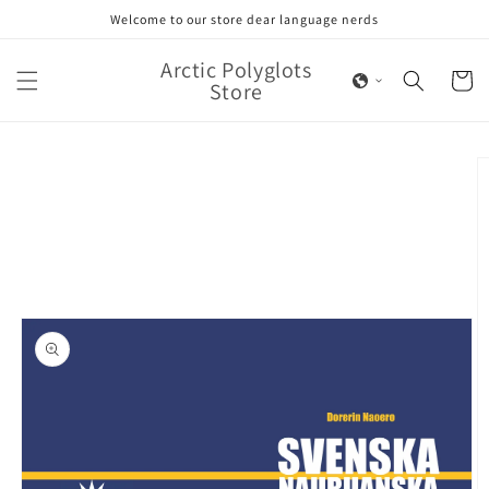
Skip to
Welcome to our store dear language nerds
content
Arctic Polyglots
Cart
Store
Skip to
product
information