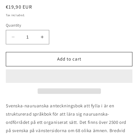
Regular
€19,90 EUR
price
Tax included.
Quantity
Decrease
Increase
quantity
quantity
for
for
Svenska-
Svenska-
Add to cart
nauruanska
nauruanska
anteckningsbok
anteckningsbok
att
att
fylla
fylla
i
i
Svenska-nauruanska anteckningsbok att fylla i är en
strukturerad språkbok för att lära sig nauruanska-
ordförrådet på ett organiserat sätt. Det finns över 2500 ord
på svenska på vänstersidorna om 68 olika ämnen. Bredvid