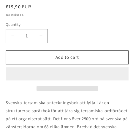
Regular
€19,90 EUR
price
Tax included.
Quantity
Decrease
Increase
quantity
quantity
for
for
Svenska-
Svenska-
Add to cart
tersamiska
tersamiska
anteckningsbok
anteckningsbok
att
att
fylla
fylla
i
i
Svenska-tersamiska anteckningsbok att fylla i är en
strukturerad språkbok för att lära sig tersamiska-ordförrådet
på ett organiserat sätt. Det finns över 2500 ord på svenska på
vänstersidorna om 68 olika ämnen. Bredvid det svenska