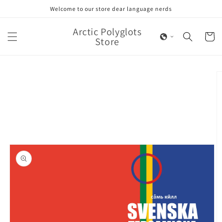
Skip to
Welcome to our store dear language nerds
content
Arctic Polyglots
Cart
Store
Skip to
product
information