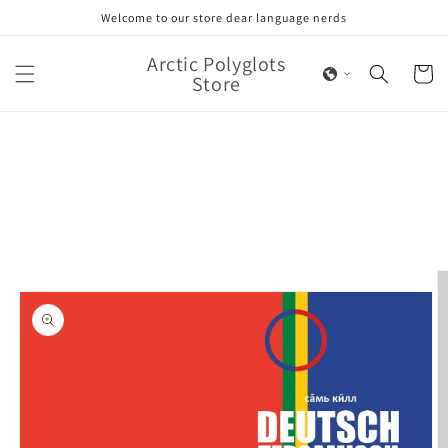
Skip to
Welcome to our store dear language nerds
content
Arctic Polyglots
Cart
Store
Skip to
product
information