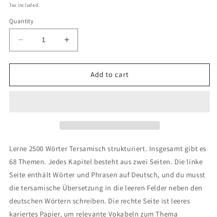
price
Tax included.
Quantity
Decrease
Increase
quantity
quantity
for
for
Deutsch-
Deutsch-
Add to cart
Tersamisch
Tersamisch
Notizbuch
Notizbuch
Lerne 2500 Wörter Tersamisch strukturiert. Insgesamt gibt es
68 Themen. Jedes Kapitel besteht aus zwei Seiten. Die linke
Seite enthält Wörter und Phrasen auf Deutsch, und du musst
die tersamische Übersetzung in die leeren Felder neben den
deutschen Wörtern schreiben. Die rechte Seite ist leeres
kariertes Papier, um relevante Vokabeln zum Thema